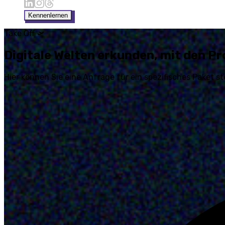
Kennenlernen
Take Off 🛫
Digitale Welten erkunden, mit den
Pr
Hier können Sie eine Anfrage für ein spezifisches Paket s